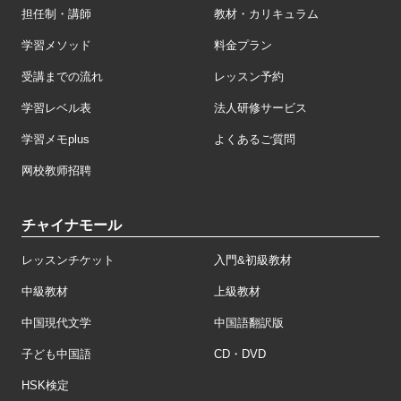
担任制・講師
教材・カリキュラム
学習メソッド
料金プラン
受講までの流れ
レッスン予約
学習レベル表
法人研修サービス
学習メモplus
よくあるご質問
网校教师招聘
チャイナモール
レッスンチケット
入門&初級教材
中級教材
上級教材
中国現代文学
中国語翻訳版
子ども中国語
CD・DVD
HSK検定