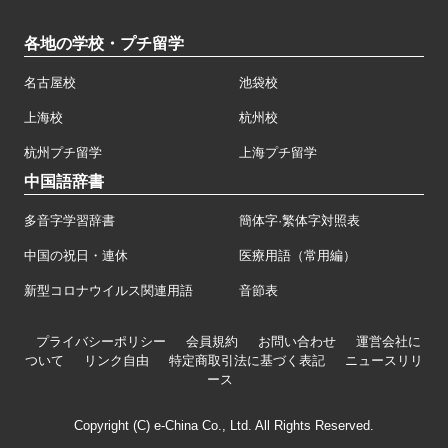
各地の学校・プチ留学
名古屋校
池袋校
上海校
杭州校
杭州プチ留学
上海プチ留学
中国語辞書
多音字学習辞書
簡体字·繁体字対照表
中国の祝日・連休
医療用語（常用編）
新型コロナウイルス関連用語
音節表
プライバシーポリシー
会員規約
お問い合わせ
運営会社に
ついて
リンク自由
特定商取引法に基づく表記
ニュースリリ
ース
Copyright (C) e-China Co., Ltd. All Rights Reserved.