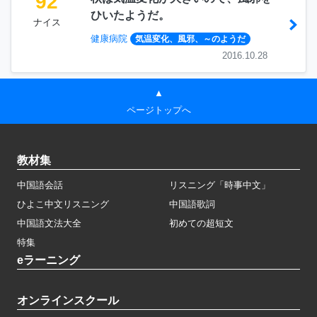
92
ひいたようだ。
ナイス
健康病院
気温変化、風邪、～のようだ
2016.10.28
▲
ページトップへ
教材集
中国語会話
リスニング「時事中文」
ひよこ中文リスニング
中国語歌詞
中国語文法大全
初めての超短文
特集
eラーニング
オンラインスクール