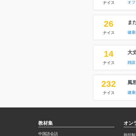
オフ
ナイス
26
ま
健康
ナイス
14
大
雑談
ナイス
232
風
健康
ナイス
教材集
オン
中国語会話
担任制