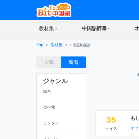
(current)
(current)
教材集
中国語辞書
Top
教材集
中国語会話
人気
新着
ジャンル
総合
食べ物
35
も
エンタメ
オフ
ナイス
イベント