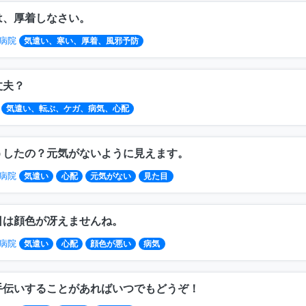
は、厚着しなさい。
病院
気遣い、寒い、厚着、風邪予防
丈夫？
気遣い、転ぶ、ケガ、病気、心配
うしたの？元気がないように見えます。
病院
気遣い
心配
元気がない
見た目
日は顔色が冴えませんね。
病院
気遣い
心配
顔色が悪い
病気
手伝いすることがあればいつでもどうぞ！