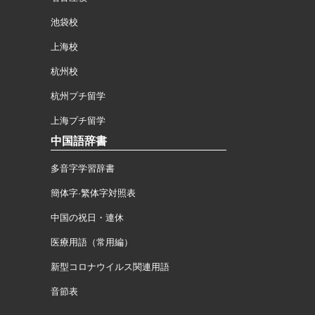
池袋校
上海校
杭州校
杭州プチ留学
上海プチ留学
中国語辞書
多音字学習辞書
簡体字·繁体字対照表
中国の祝日・連休
医療用語（常用編）
新型コロナウイルス関連用語
音節表