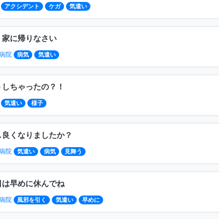
アクシデント
ケガ
気遣い
く家に帰りなさい
病院
病気
気遣い
うしちゃったの？！
気遣い
様子
し良くなりましたか？
病院
気遣い
病気
見舞う
日は早めに休んでね
病院
風邪を引く
気遣い
早めに