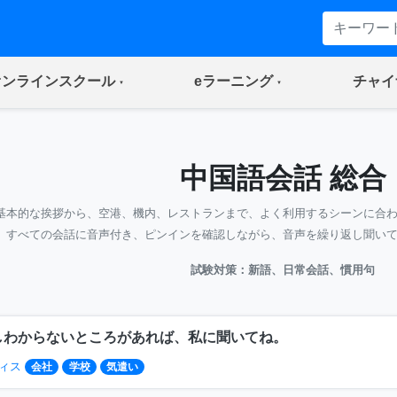
(current)
(current)
オンラインスクール
eラーニング
チャイ
中国語会話 総合
基本的な挨拶から、空港、機内、レストランまで、よく利用するシーンに合
すべての会話に音声付き、ピンインを確認しながら、音声を繰り返し聞い
試験対策：新語、日常会話、慣用句
しわからないところがあれば、私に聞いてね。
ィス
会社
学校
気遣い