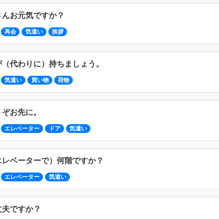
さんお元気ですか？
再会
気遣い
挨拶
が（代わりに）持ちましょう。
気遣い
買い物
荷物
うぞお先に。
エレベーター
ドア
気遣い
エレベーターで）何階ですか？
エレベーター
気遣い
丈夫ですか？