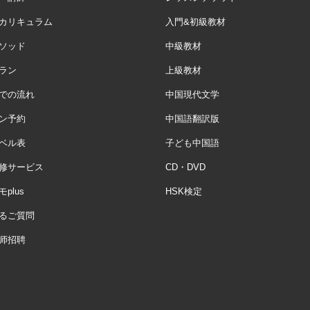
カリキュラム
入門&初級教材
ソッド
中級教材
ラン
上級教材
での流れ
中国現代文学
ン予約
中国語翻訳版
ベル表
子ども中国語
修サービス
CD・DVD
plus
HSK検定
るご質問
师招聘