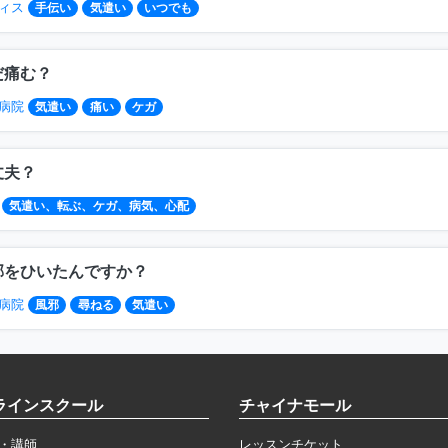
ィス
手伝い
気遣い
いつでも
だ痛む？
病院
気遣い
痛い
ケガ
丈夫？
気遣い、転ぶ、ケガ、病気、心配
邪をひいたんですか？
病院
風邪
尋ねる
気遣い
ラインスクール
チャイナモール
・講師
レッスンチケット