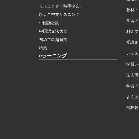
リスニング「時事中文」
教材・
ひよこ中文リスニング
学習メ
中国語歌詞
中国語文法大全
料金プ
初めての超短文
受講ま
特集
レッス
eラーニング
学習レ
法人研
学習メモ
よくあ
网校教