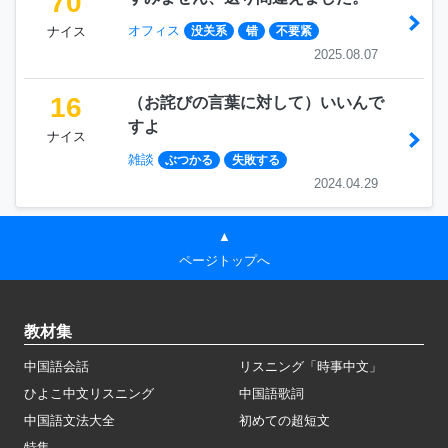
70
オフィス
ナイス
没关系
错
不要紧
2025.08.07
16
（お詫びの言葉に対して）いいんで
すよ
ナイス
雑談
ぶつかる
失敗する
2024.04.29
▲
ページトップへ
教材集
中国語会話
リスニング「時事中文」
ひよこ中文リスニング
中国語歌詞
中国語文法大全
初めての超短文
特集