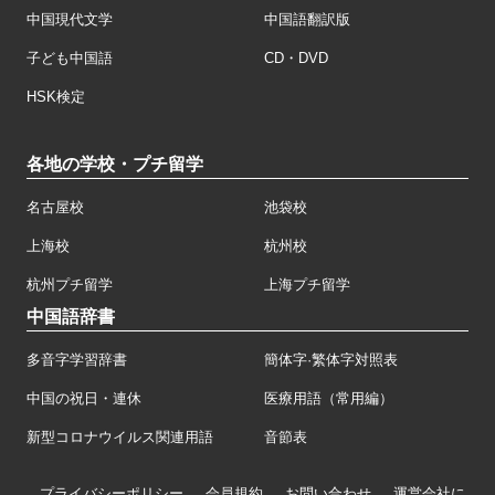
中国現代文学
中国語翻訳版
子ども中国語
CD・DVD
HSK検定
各地の学校・プチ留学
名古屋校
池袋校
上海校
杭州校
杭州プチ留学
上海プチ留学
中国語辞書
多音字学習辞書
簡体字·繁体字対照表
中国の祝日・連休
医療用語（常用編）
新型コロナウイルス関連用語
音節表
プライバシーポリシー
会員規約
お問い合わせ
運営会社に