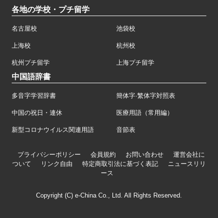
各地の学校・プチ留学
名古屋校
池袋校
上海校
杭州校
杭州プチ留学
上海プチ留学
中国語辞書
多音字学習辞書
簡体字·繁体字対照表
中国の祝日・連休
医療用語（常用編）
新型コロナウイルス関連用語
音節表
プライバシーポリシー
会員規約
お問い合わせ
運営会社に
ついて
リンク自由
特定商取引法に基づく表記
ニュースリリ
ース
Copyright (C) e-China Co., Ltd. All Rights Reserved.