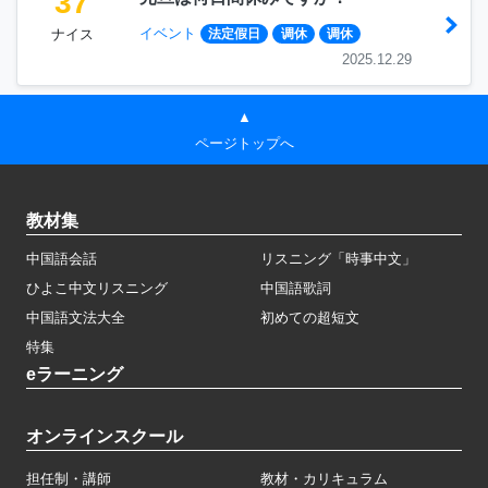
37
イベント
ナイス
法定假日
调休
调休
2025.12.29
▲
ページトップへ
教材集
中国語会話
リスニング「時事中文」
ひよこ中文リスニング
中国語歌詞
中国語文法大全
初めての超短文
特集
eラーニング
オンラインスクール
担任制・講師
教材・カリキュラム