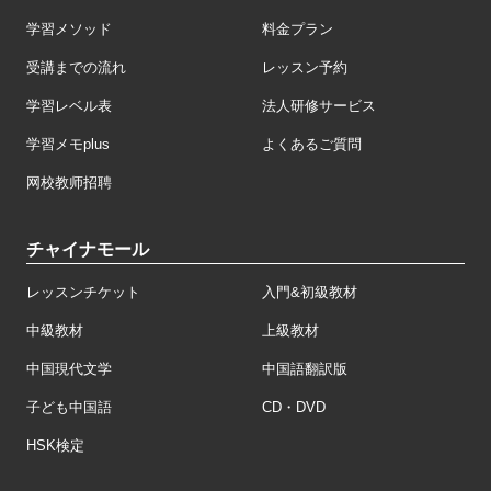
学習メソッド
料金プラン
受講までの流れ
レッスン予約
学習レベル表
法人研修サービス
学習メモplus
よくあるご質問
网校教师招聘
チャイナモール
レッスンチケット
入門&初級教材
中級教材
上級教材
中国現代文学
中国語翻訳版
子ども中国語
CD・DVD
HSK検定