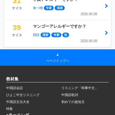
31
食べ物
ナイス
专家
湿疹
2026.06.09
39
マンゴーアレルギーですか？
雑談
ナイス
湿疹
专家
块
2020.06.09
▲
ページトップへ
教材集
中国語会話
リスニング「時事中文」
ひよこ中文リスニング
中国語歌詞
中国語文法大全
初めての超短文
特集