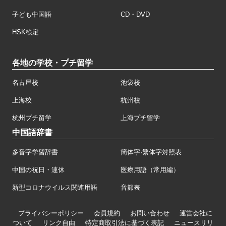
子ども中国語
CD・DVD
HSK検定
各地の学校・プチ留学
名古屋校
池袋校
上海校
杭州校
杭州プチ留学
上海プチ留学
中国語辞書
多音字学習辞書
簡体字·繁体字対照表
中国の祝日・連休
医療用語（常用編）
新型コロナウイルス関連用語
音節表
プライバシーポリシー
会員規約
お問い合わせ
運営会社に
ついて
リンク自由
特定商取引法に基づく表記
ニュースリリ