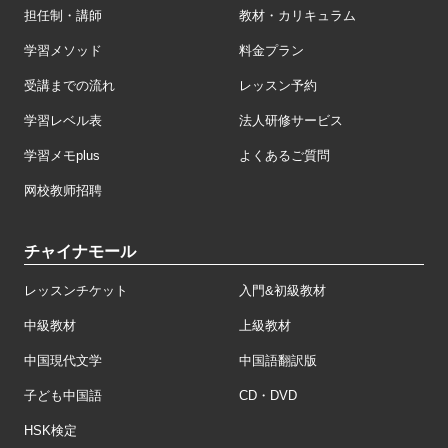
担任制・講師
教材・カリキュラム
学習メソッド
料金プラン
受講までの流れ
レッスン予約
学習レベル表
法人研修サービス
学習メモplus
よくあるご質問
网校教师招聘
チャイナモール
レッスンチケット
入門&初級教材
中級教材
上級教材
中国現代文学
中国語翻訳版
子ども中国語
CD・DVD
HSK検定