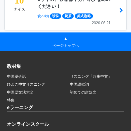
10
ください！
ナイス
食べ物
珍珠
奶茶
美式咖啡
2026.06.21
▲
ページトップへ
教材集
中国語会話
リスニング「時事中文」
ひよこ中文リスニング
中国語歌詞
中国語文法大全
初めての超短文
特集
eラーニング
オンラインスクール