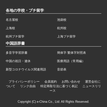
各地の学校・プチ留学
名古屋校
池袋校
上海校
杭州校
杭州プチ留学
上海プチ留学
中国語辞書
多音字学習辞書
簡体字·繁体字対照表
中国の祝日・連休
医療用語（常用編）
新型コロナウイルス関連用語
音節表
プライバシーポリシー
会員規約
お問い合わせ
運営会社に
ついて
リンク自由
特定商取引法に基づく表記
ニュースリリ
ース
Copyright (C) e-China Co., Ltd. All Rights Reserved.