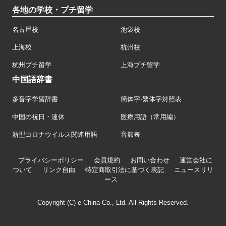
各地の学校・プチ留学
名古屋校
池袋校
上海校
杭州校
杭州プチ留学
上海プチ留学
中国語辞書
多音字学習辞書
簡体字·繁体字対照表
中国の祝日・連休
医療用語（常用編）
新型コロナウイルス関連用語
音節表
プライバシーポリシー
会員規約
お問い合わせ
運営会社に
ついて
リンク自由
特定商取引法に基づく表記
ニュースリリ
ース
Copyright (C) e-China Co., Ltd. All Rights Reserved.