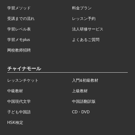
学習メソッド
料金プラン
受講までの流れ
レッスン予約
学習レベル表
法人研修サービス
学習メモplus
よくあるご質問
网校教师招聘
チャイナモール
レッスンチケット
入門&初級教材
中級教材
上級教材
中国現代文学
中国語翻訳版
子ども中国語
CD・DVD
HSK検定