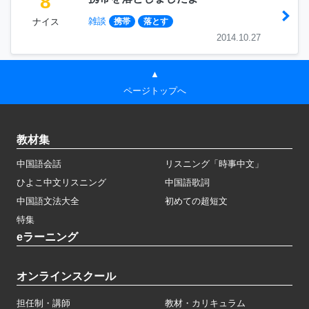
8
雑談
ナイス
携帯
落とす
2014.10.27
▲
ページトップへ
教材集
中国語会話
リスニング「時事中文」
ひよこ中文リスニング
中国語歌詞
中国語文法大全
初めての超短文
特集
eラーニング
オンラインスクール
担任制・講師
教材・カリキュラム