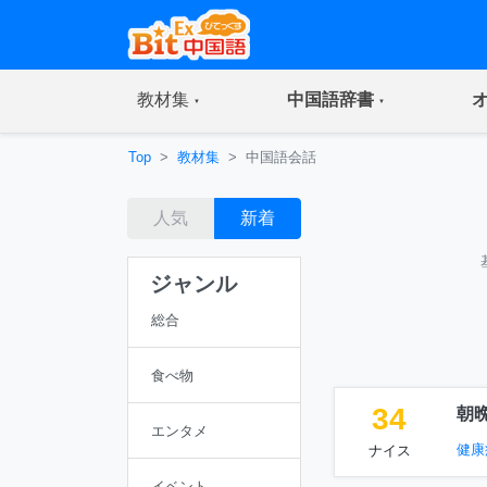
(current)
(current)
教材集
中国語辞書
Top
教材集
中国語会話
人気
新着
ジャンル
総合
食べ物
34
朝
エンタメ
健康
ナイス
イベント