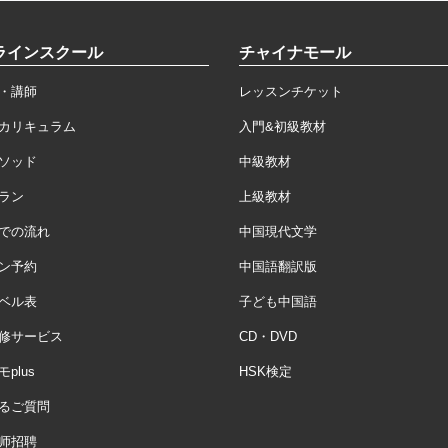
ラインスクール
チャイナモール
・講師
レッスンチケット
カリキュラム
入門&初級教材
ソッド
中級教材
ラン
上級教材
での流れ
中国現代文学
ン予約
中国語翻訳版
ベル表
子ども中国語
修サービス
CD・DVD
plus
HSK検定
るご質問
师招聘