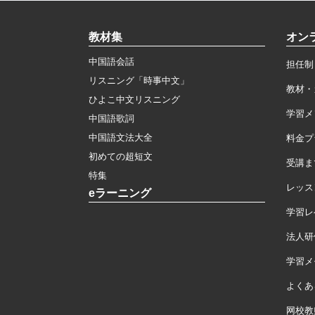
教材集
オン
中国語会話
担任制
リスニング「時事中文」
教材・
ひよこ中文リスニング
学習メ
中国語歌詞
中国語文法大全
料金プ
初めての超短文
受講ま
特集
レッス
eラーニング
学習レ
法人研
学習メモ
よくあ
网校教