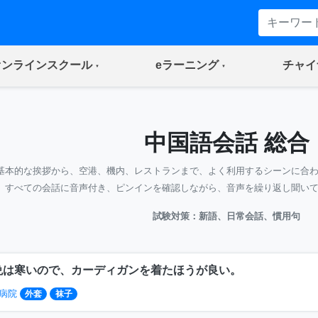
(current)
(current)
オンラインスクール
eラーニング
チャイ
中国語会話 総合
基本的な挨拶から、空港、機内、レストランまで、よく利用するシーンに合
すべての会話に音声付き、ピンインを確認しながら、音声を繰り返し聞い
試験対策：新語、日常会話、慣用句
晩は寒いので、カーディガンを着たほうが良い。
病院
外套
袜子