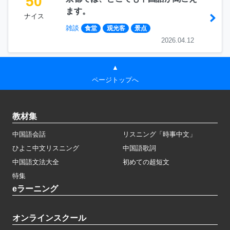
50
ます。
ナイス
雑談
食堂
观光客
景点
2026.04.12
▲
ページトップへ
教材集
中国語会話
リスニング「時事中文」
ひよこ中文リスニング
中国語歌詞
中国語文法大全
初めての超短文
特集
eラーニング
オンラインスクール