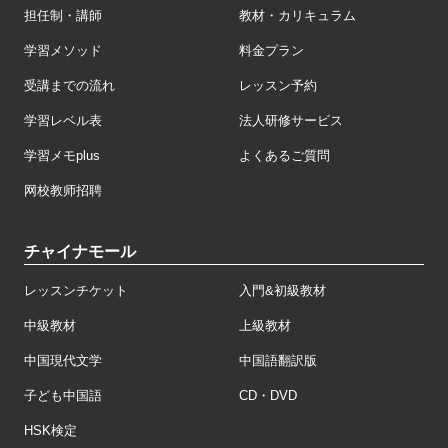
担任制・講師
教材・カリキュラム
学習メソッド
料金プラン
受講までの流れ
レッスン予約
学習レベル表
法人研修サービス
学習メモplus
よくあるご質問
网校教师招聘
チャイナモール
レッスンチケット
入門&初級教材
中級教材
上級教材
中国現代文学
中国語翻訳版
子ども中国語
CD・DVD
HSK検定