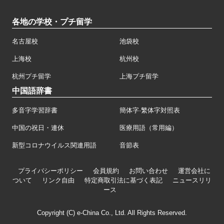
各地の学校・プチ留学
名古屋校
池袋校
上海校
杭州校
杭州プチ留学
上海プチ留学
中国語辞書
多音字学習辞書
簡体字·繁体字対照表
中国の祝日・連休
医療用語（常用編）
新型コロナウイルス関連用語
音節表
プライバシーポリシー
会員規約
お問い合わせ
運営会社に
ついて
リンク自由
特定商取引法に基づく表記
ニュースリリ
ース
Copyright (C) e-China Co., Ltd. All Rights Reserved.