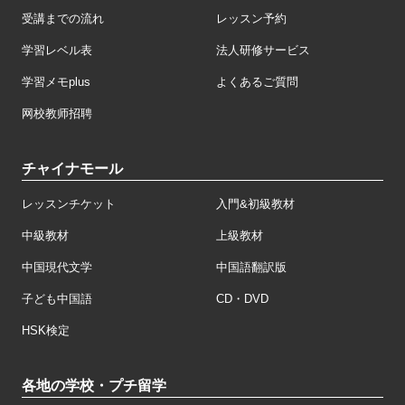
受講までの流れ
レッスン予約
学習レベル表
法人研修サービス
学習メモplus
よくあるご質問
网校教师招聘
チャイナモール
レッスンチケット
入門&初級教材
中級教材
上級教材
中国現代文学
中国語翻訳版
子ども中国語
CD・DVD
HSK検定
各地の学校・プチ留学