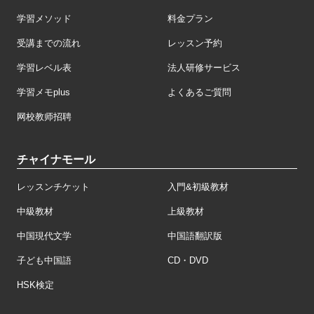
学習メソッド
料金プラン
受講までの流れ
レッスン予約
学習レベル表
法人研修サービス
学習メモplus
よくあるご質問
网校教师招聘
チャイナモール
レッスンチケット
入門&初級教材
中級教材
上級教材
中国現代文学
中国語翻訳版
子ども中国語
CD・DVD
HSK検定