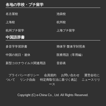
各地の学校・プチ留学
名古屋校
池袋校
上海校
杭州校
杭州プチ留学
上海プチ留学
中国語辞書
多音字学習辞書
簡体字·繁体字対照表
中国の祝日・連休
医療用語（常用編）
新型コロナウイルス関連用語
音節表
プライバシーポリシー
会員規約
お問い合わせ
運営会社に
ついて
リンク自由
特定商取引法に基づく表記
ニュースリリ
ース
Copyright (C) e-China Co., Ltd. All Rights Reserved.