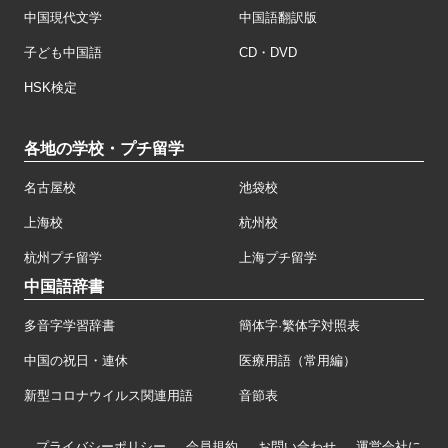
中国現代文学
中国語翻訳版
子ども中国語
CD・DVD
HSK検定
各地の学校・プチ留学
名古屋校
池袋校
上海校
杭州校
杭州プチ留学
上海プチ留学
中国語辞書
多音字学習辞書
簡体字·繁体字対照表
中国の祝日・連休
医療用語（常用編）
新型コロナウイルス関連用語
音節表
プライバシーポリシー
会員規約
お問い合わせ
運営会社に