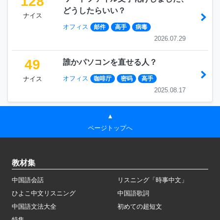
128
どうしたらいい？
ナイス
オフィス
邮件
高手
病毒
2026.07.29
49
誰かパソコンを直せる人？
オフィス
ナイス
咖啡厅
密码
高手
2025.08.17
▲
ページトップへ
教材集
中国語会話
リスニング「時事中文」
ひよこ中文リスニング
中国語歌詞
中国語文法大全
初めての超短文
特集