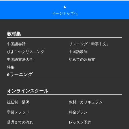
▲
ページトップへ
教材集
中国語会話
リスニング「時事中文」
ひよこ中文リスニング
中国語歌詞
中国語文法大全
初めての超短文
特集
eラーニング
オンラインスクール
担任制・講師
教材・カリキュラム
学習メソッド
料金プラン
受講までの流れ
レッスン予約