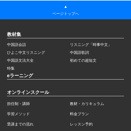
▲
ページトップへ
教材集
中国語会話
リスニング「時事中文」
ひよこ中文リスニング
中国語歌詞
中国語文法大全
初めての超短文
特集
eラーニング
オンラインスクール
担任制・講師
教材・カリキュラム
学習メソッド
料金プラン
受講までの流れ
レッスン予約