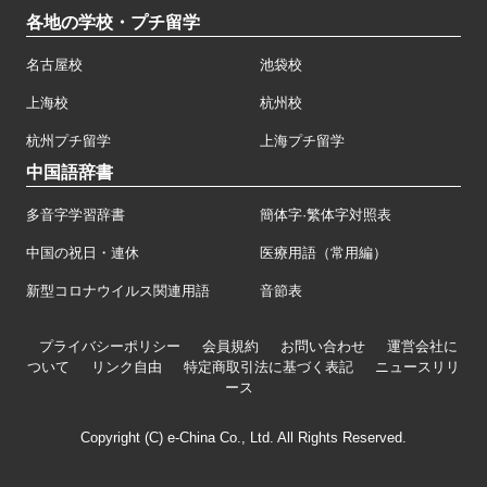
各地の学校・プチ留学
名古屋校
池袋校
上海校
杭州校
杭州プチ留学
上海プチ留学
中国語辞書
多音字学習辞書
簡体字·繁体字対照表
中国の祝日・連休
医療用語（常用編）
新型コロナウイルス関連用語
音節表
プライバシーポリシー
会員規約
お問い合わせ
運営会社に
ついて
リンク自由
特定商取引法に基づく表記
ニュースリリ
ース
Copyright (C) e-China Co., Ltd. All Rights Reserved.