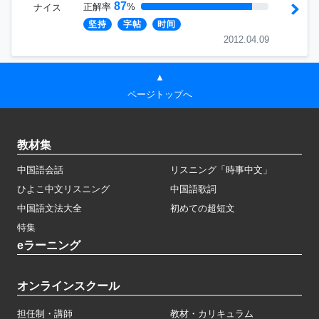
87
正解率
%
ナイス
坚持
字帖
时间
2012.04.09
▲
ページトップへ
教材集
中国語会話
リスニング「時事中文」
ひよこ中文リスニング
中国語歌詞
中国語文法大全
初めての超短文
特集
eラーニング
オンラインスクール
担任制・講師
教材・カリキュラム