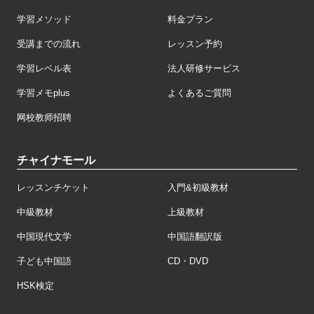
学習メソッド
料金プラン
受講までの流れ
レッスン予約
学習レベル表
法人研修サービス
学習メモplus
よくあるご質問
网校教师招聘
チャイナモール
レッスンチケット
入門&初級教材
中級教材
上級教材
中国現代文学
中国語翻訳版
子ども中国語
CD・DVD
HSK検定