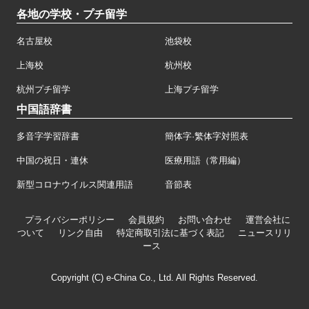
各地の学校・プチ留学
名古屋校
池袋校
上海校
杭州校
杭州プチ留学
上海プチ留学
中国語辞書
多音字学習辞書
簡体字·繁体字対照表
中国の祝日・連休
医療用語（常用編）
新型コロナウイルス関連用語
音節表
プライバシーポリシー
会員規約
お問い合わせ
運営会社に
ついて
リンク自由
特定商取引法に基づく表記
ニュースリリ
ース
Copyright (C) e-China Co., Ltd. All Rights Reserved.