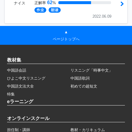
62
正解率
%
ナイス
作业
朗读
2022.06.09
▲
ページトップへ
教材集
中国語会話
リスニング「時事中文」
ひよこ中文リスニング
中国語歌詞
中国語文法大全
初めての超短文
特集
eラーニング
オンラインスクール
担任制・講師
教材・カリキュラム