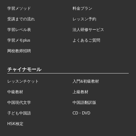
学習メソッド
料金プラン
受講までの流れ
レッスン予約
学習レベル表
法人研修サービス
学習メモplus
よくあるご質問
网校教师招聘
チャイナモール
レッスンチケット
入門&初級教材
中級教材
上級教材
中国現代文学
中国語翻訳版
子ども中国語
CD・DVD
HSK検定