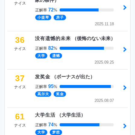
家の条件
）
ナイス
72
正解率
%
小提琴
房子
2025.11.18
36
没有遗憾的未来
（
後悔のない未来
）
82
正解率
%
ナイス
大学
遗憾
2025.09.25
37
发奖金
（
ボーナスが出た
）
95
正解率
%
ナイス
高尔夫
奖金
2025.08.07
61
大学生活
（
大学生活
）
74
正解率
%
ナイス
大学
梦想