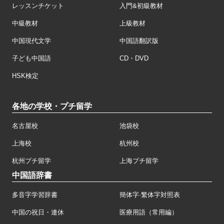
レッスンチケット
入門&初級教材
中級教材
上級教材
中国現代文学
中国語翻訳版
子ども中国語
CD・DVD
HSK検定
各地の学校・プチ留学
名古屋校
池袋校
上海校
杭州校
杭州プチ留学
上海プチ留学
中国語辞書
多音字学習辞書
簡体字·繁体字対照表
中国の祝日・連休
医療用語（常用編）