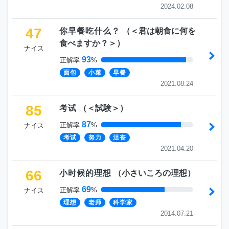
2024.02.08
47
你早餐吃什么？
（
＜君は朝食に何を
食べますか？＞
）
ナイス
93
正解率
%
面包
小菜
早餐
2021.08.24
85
考试
（
＜試験＞
）
87
正解率
%
ナイス
考试
努力
沮丧
2021.04.20
66
小时候的理想
（
小さいころの理想
）
69
正解率
%
ナイス
理想
老师
科学家
2014.07.21