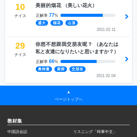
10
美丽的烟花
（
美しい花火
）
77
正解率
%
ナイス
盛大
烟花
山顶
2011.02.11
29
你想不想跟我交朋友呢？
（
あなたは
私と友達になりたいと思いますか？
）
ナイス
66
正解率
%
奥特曼
厨师
交朋友
2011.02.04
▲
ページトップへ
教材集
中国語会話
リスニング「時事中文」