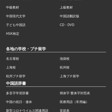
中級教材
上級教材
中国現代文学
中国語翻訳版
子ども中国語
CD・DVD
HSK検定
各地の学校・プチ留学
名古屋校
池袋校
上海校
杭州校
杭州プチ留学
上海プチ留学
中国語辞書
多音字学習辞書
簡体字·繁体字対照表
中国の祝日・連休
医療用語（常用編）
新型コロナウイルス関連用語
音節表