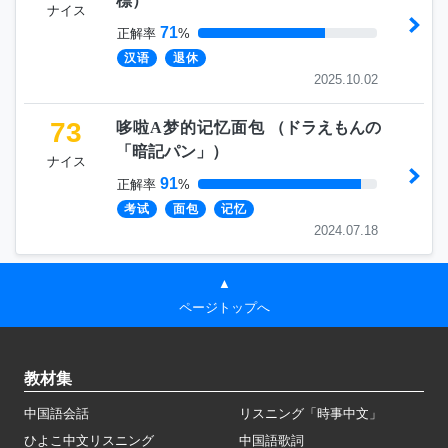
標
）
ナイス
71
正解率
%
汉语
退休
2025.10.02
73
哆啦A梦的记忆面包
（
ドラえもんの
「暗記パン」
）
ナイス
91
正解率
%
考试
面包
记忆
2024.07.18
▲
ページトップへ
教材集
中国語会話
リスニング「時事中文」
ひよこ中文リスニング
中国語歌詞