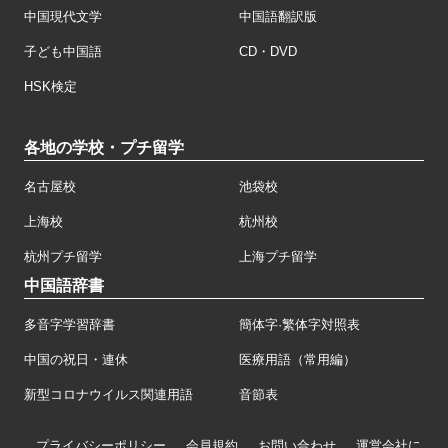
中国現代文学
中国語翻訳版
子ども中国語
CD・DVD
HSK検定
各地の学校・プチ留学
名古屋校
池袋校
上海校
杭州校
杭州プチ留学
上海プチ留学
中国語辞書
多音字学習辞書
簡体字·繁体字対照表
中国の祝日・連休
医療用語（常用編）
新型コロナウイルス関連用語
音節表
プライバシーポリシー
会員規約
お問い合わせ
運営会社に