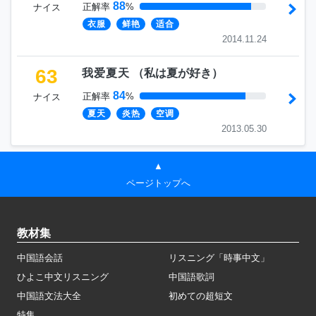
88
正解率
%
ナイス
衣服
鲜艳
适合
2014.11.24
63
我爱夏天
（
私は夏が好き
）
84
正解率
%
ナイス
夏天
炎热
空调
2013.05.30
▲
ページトップへ
教材集
中国語会話
リスニング「時事中文」
ひよこ中文リスニング
中国語歌詞
中国語文法大全
初めての超短文
特集