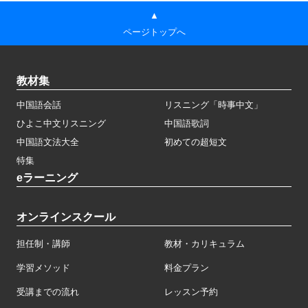
▲
ページトップへ
教材集
中国語会話
リスニング「時事中文」
ひよこ中文リスニング
中国語歌詞
中国語文法大全
初めての超短文
特集
eラーニング
オンラインスクール
担任制・講師
教材・カリキュラム
学習メソッド
料金プラン
受講までの流れ
レッスン予約