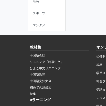
経済
スポーツ
エンタメ
教材集
オン
中国語会話
担任制
リスニング「時事中文」
教材・
ひよこ中文リスニング
学習メ
中国語歌詞
中国語文法大全
料金プ
初めての超短文
受講ま
特集
レッス
eラーニング