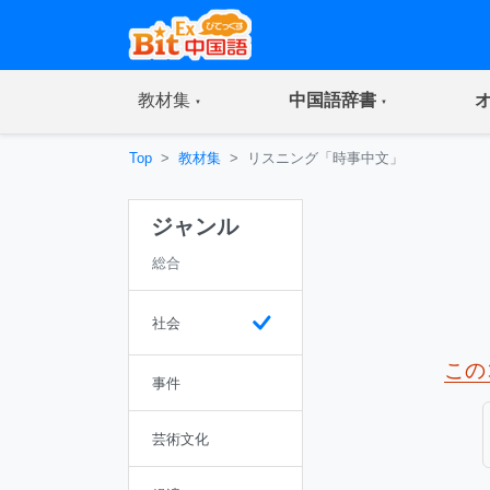
(current)
(current)
教材集
中国語辞書
Top
教材集
リスニング「時事中文」
ジャンル
総合
社会
この
事件
芸術文化