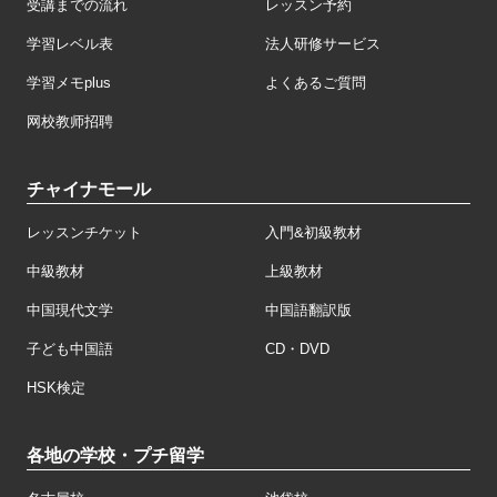
受講までの流れ
レッスン予約
学習レベル表
法人研修サービス
学習メモplus
よくあるご質問
网校教师招聘
チャイナモール
レッスンチケット
入門&初級教材
中級教材
上級教材
中国現代文学
中国語翻訳版
子ども中国語
CD・DVD
HSK検定
各地の学校・プチ留学