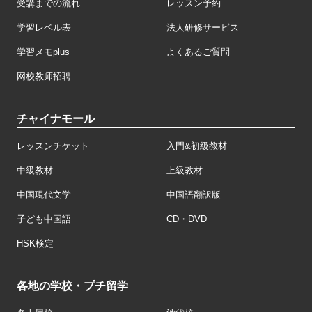
受講までの流れ
レッスン予約
学習レベル表
法人研修サービス
学習メモplus
よくあるご質問
网校教师招聘
チャイナモール
レッスンチケット
入門&初級教材
中級教材
上級教材
中国現代文学
中国語翻訳版
子ども中国語
CD・DVD
HSK検定
各地の学校・プチ留学