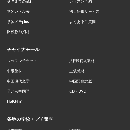
受講までの流れ
レッスン予約
学習レベル表
法人研修サービス
学習メモplus
よくあるご質問
网校教师招聘
チャイナモール
レッスンチケット
入門&初級教材
中級教材
上級教材
中国現代文学
中国語翻訳版
子ども中国語
CD・DVD
HSK検定
各地の学校・プチ留学