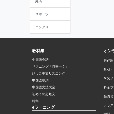
経済
スポーツ
エンタメ
教材集
オン
中国語会話
担任制
リスニング「時事中文」
教材・
ひよこ中文リスニング
学習メ
中国語歌詞
中国語文法大全
料金プ
初めての超短文
受講ま
特集
レッス
eラーニング