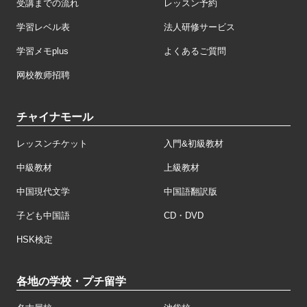
受講までの流れ
レッスン予約
学習レベル表
法人研修サービス
学習メモplus
よくあるご質問
网校教师招聘
チャイナモール
レッスンチケット
入門&初級教材
中級教材
上級教材
中国現代文学
中国語翻訳版
子ども中国語
CD・DVD
HSK検定
各地の学校・プチ留学