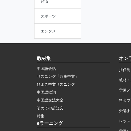
経済
スポーツ
エンタメ
教材集
オン
中国語会話
担任制
リスニング「時事中文」
教材・
ひよこ中文リスニング
学習メ
中国語歌詞
中国語文法大全
料金プ
初めての超短文
受講ま
特集
レッス
eラーニング