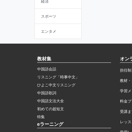
経済
スポーツ
エンタメ
教材集
オン
中国語会話
担任制
リスニング「時事中文」
教材・
ひよこ中文リスニング
学習メ
中国語歌詞
中国語文法大全
料金プ
初めての超短文
受講ま
特集
レッス
eラーニング