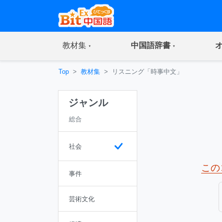
(current)
(current)
教材集
中国語辞書
Top
教材集
リスニング「時事中文」
ジャンル
総合
社会
この
事件
芸術文化