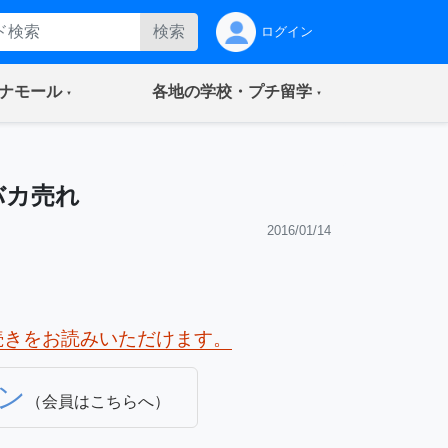
検索
ログイン
(current)
(current)
ナモール
各地の学校・プチ留学
バカ売れ
2016/01/14
続きをお読みいただけます。
ン
（会員はこちらへ）