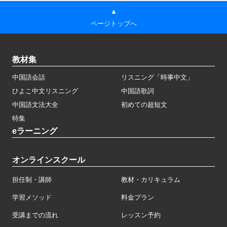
▲
ページトップへ
教材集
中国語会話
リスニング「時事中文」
ひよこ中文リスニング
中国語歌詞
中国語文法大全
初めての超短文
特集
eラーニング
オンラインスクール
担任制・講師
教材・カリキュラム
学習メソッド
料金プラン
受講までの流れ
レッスン予約