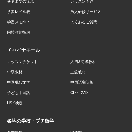
受講までの流れ
レッスン予約
学習レベル表
法人研修サービス
学習メモplus
よくあるご質問
网校教师招聘
チャイナモール
レッスンチケット
入門&初級教材
中級教材
上級教材
中国現代文学
中国語翻訳版
子ども中国語
CD・DVD
HSK検定
各地の学校・プチ留学