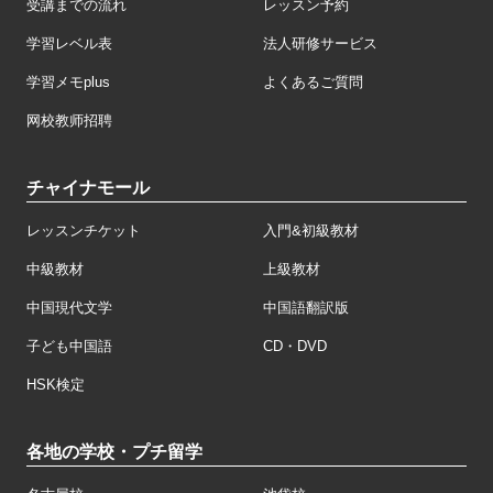
受講までの流れ
レッスン予約
学習レベル表
法人研修サービス
学習メモplus
よくあるご質問
网校教师招聘
チャイナモール
レッスンチケット
入門&初級教材
中級教材
上級教材
中国現代文学
中国語翻訳版
子ども中国語
CD・DVD
HSK検定
各地の学校・プチ留学