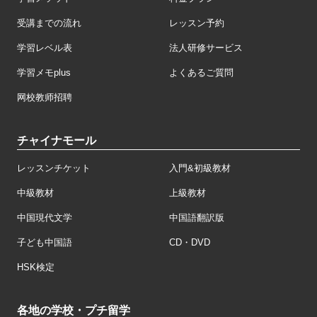
受講までの流れ
レッスン予約
学習レベル表
法人研修サービス
学習メモplus
よくあるご質問
网校教师招聘
チャイナモール
レッスンチケット
入門&初級教材
中級教材
上級教材
中国現代文学
中国語翻訳版
子ども中国語
CD・DVD
HSK検定
各地の学校・プチ留学