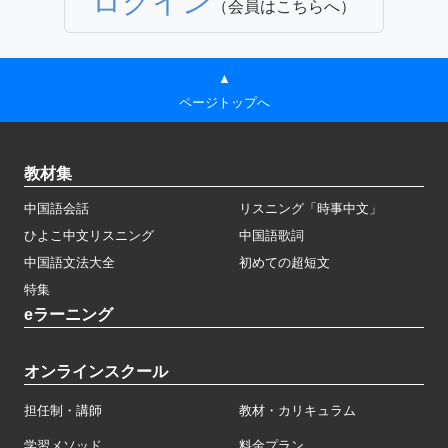
ログイン
（会員はこちらへ）
▲
ページトップへ
教材集
中国語会話
リスニング「時事中文」
ひよこ中文リスニング
中国語歌詞
中国語文法大全
初めての超短文
特集
eラーニング
オンラインスクール
担任制・講師
教材・カリキュラム
学習メソッド
料金プラン