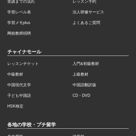
受講までの流れ
レッスン予約
学習レベル表
法人研修サービス
学習メモplus
よくあるご質問
网校教师招聘
チャイナモール
レッスンチケット
入門&初級教材
中級教材
上級教材
中国現代文学
中国語翻訳版
子ども中国語
CD・DVD
HSK検定
各地の学校・プチ留学