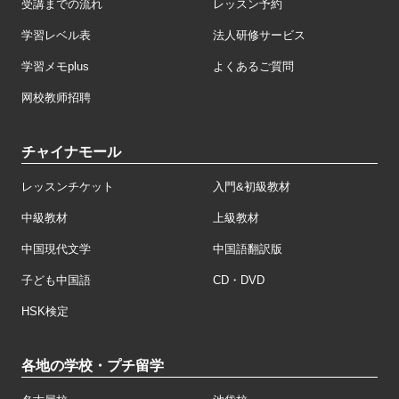
受講までの流れ
レッスン予約
学習レベル表
法人研修サービス
学習メモplus
よくあるご質問
网校教师招聘
チャイナモール
レッスンチケット
入門&初級教材
中級教材
上級教材
中国現代文学
中国語翻訳版
子ども中国語
CD・DVD
HSK検定
各地の学校・プチ留学