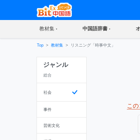
(current)
(current)
教材集
中国語辞書
Top
教材集
リスニング「時事中文」
ジャンル
総合
社会
この
事件
芸術文化