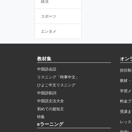
経済
スポーツ
エンタメ
教材集
オン
中国語会話
担任制
リスニング「時事中文」
教材・
ひよこ中文リスニング
学習メ
中国語歌詞
中国語文法大全
料金プ
初めての超短文
受講ま
特集
レッス
eラーニング