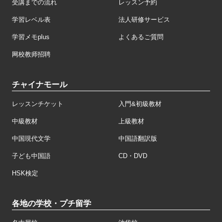
受講までの流れ
レッスン予約
学習レベル表
法人研修サービス
学習メモplus
よくあるご質問
网校教师招聘
チャイナモール
レッスンチケット
入門&初級教材
中級教材
上級教材
中国現代文学
中国語翻訳版
子ども中国語
CD・DVD
HSK検定
各地の学校・プチ留学