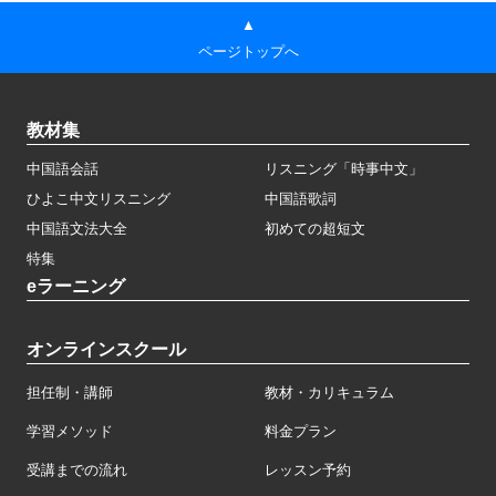
▲
ページトップへ
教材集
中国語会話
リスニング「時事中文」
ひよこ中文リスニング
中国語歌詞
中国語文法大全
初めての超短文
特集
eラーニング
オンラインスクール
担任制・講師
教材・カリキュラム
学習メソッド
料金プラン
受講までの流れ
レッスン予約