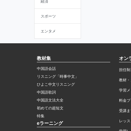
経済
スポーツ
エンタメ
教材集
オン
中国語会話
担任制
リスニング「時事中文」
教材・
ひよこ中文リスニング
学習メ
中国語歌詞
中国語文法大全
料金プ
初めての超短文
受講ま
特集
レッス
eラーニング