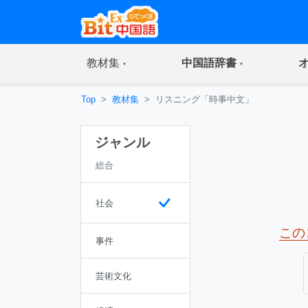
(current)
(current)
教材集
中国語辞書
Top
教材集
リスニング「時事中文」
ジャンル
総合
社会
この
事件
芸術文化