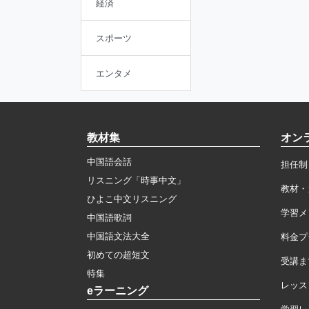
経済
スポーツ
エンタメ
教材集
オン
中国語会話
担任制
リスニング「時事中文」
教材・
ひよこ中文リスニング
学習メ
中国語歌詞
中国語文法大全
料金プ
初めての超短文
受講ま
特集
レッス
eラーニング