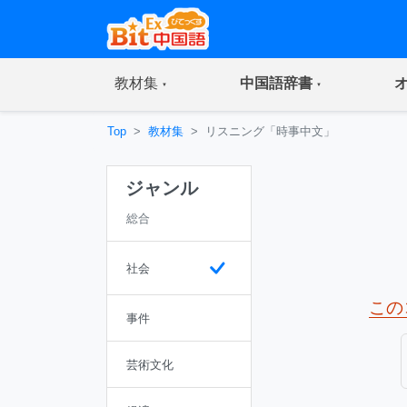
(current)
(current)
教材集
中国語辞書
Top
教材集
リスニング「時事中文」
ジャンル
総合
社会
この
事件
芸術文化