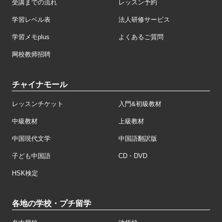
受講までの流れ
レッスン予約
学習レベル表
法人研修サービス
学習メモplus
よくあるご質問
网校教师招聘
チャイナモール
レッスンチケット
入門&初級教材
中級教材
上級教材
中国現代文学
中国語翻訳版
子ども中国語
CD・DVD
HSK検定
各地の学校・プチ留学