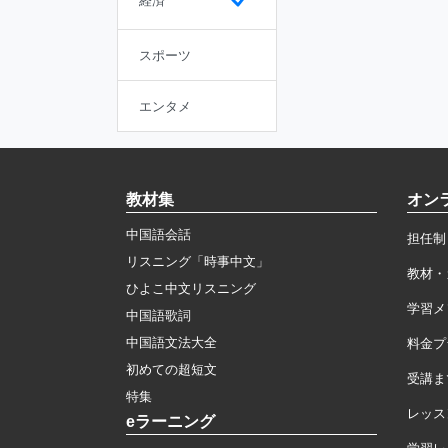
経済
スポーツ
エンタメ
教材集
オン
中国語会話
担任制
リスニング「時事中文」
教材・
ひよこ中文リスニング
学習メ
中国語歌詞
中国語文法大全
料金プ
初めての超短文
受講ま
特集
レッス
eラーニング