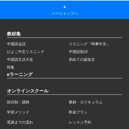
▲
ページトップへ
教材集
中国語会話
リスニング「時事中文」
ひよこ中文リスニング
中国語歌詞
中国語文法大全
初めての超短文
特集
eラーニング
オンラインスクール
担任制・講師
教材・カリキュラム
学習メソッド
料金プラン
受講までの流れ
レッスン予約