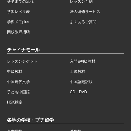
受講までの流れ
レッスン予約
学習レベル表
法人研修サービス
学習メモplus
よくあるご質問
网校教师招聘
チャイナモール
レッスンチケット
入門&初級教材
中級教材
上級教材
中国現代文学
中国語翻訳版
子ども中国語
CD・DVD
HSK検定
各地の学校・プチ留学