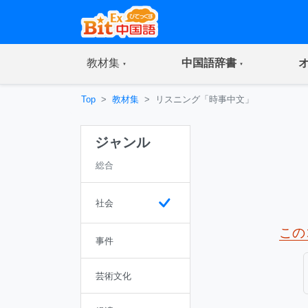
(current)
(current)
教材集
中国語辞書
Top
教材集
リスニング「時事中文」
ジャンル
総合
社会
この
事件
芸術文化