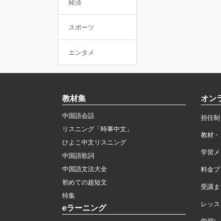
経済
スポーツ
エンタメ
教材集
オン
中国語会話
担任制
リスニング「時事中文」
教材・
ひよこ中文リスニング
学習メ
中国語歌詞
中国語文法大全
料金プ
初めての超短文
受講ま
特集
レッス
eラーニング