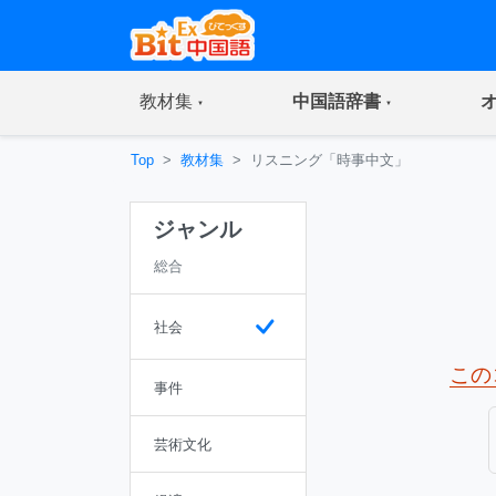
(current)
(current)
教材集
中国語辞書
Top
教材集
リスニング「時事中文」
ジャンル
総合
社会
この
事件
芸術文化