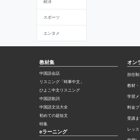
経済
スポーツ
エンタメ
教材集
オン
中国語会話
担任制
リスニング「時事中文」
教材・
ひよこ中文リスニング
学習メ
中国語歌詞
中国語文法大全
料金プ
初めての超短文
受講ま
特集
レッス
eラーニング