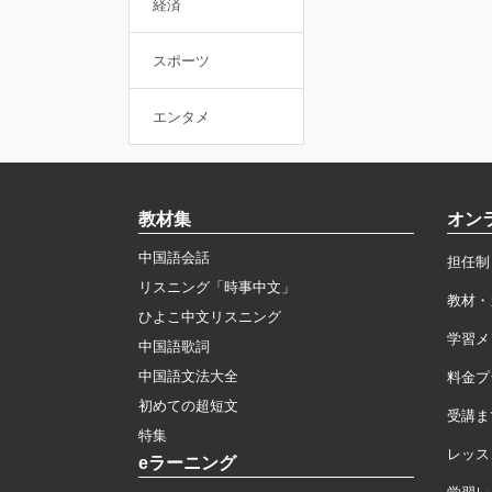
経済
スポーツ
エンタメ
教材集
オン
中国語会話
担任制
リスニング「時事中文」
教材・
ひよこ中文リスニング
学習メ
中国語歌詞
中国語文法大全
料金プ
初めての超短文
受講ま
特集
レッス
eラーニング