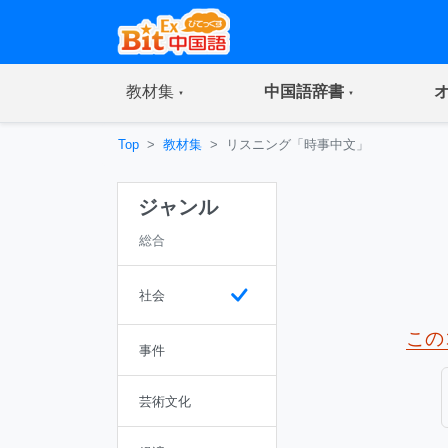
(current)
(current)
教材集
中国語辞書
Top
教材集
リスニング「時事中文」
ジャンル
総合
社会
この
事件
芸術文化