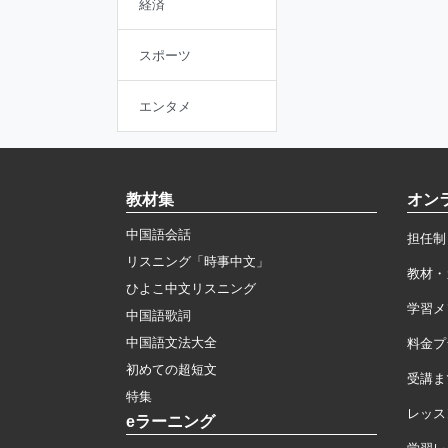
経済
スポーツ
エンタメ
教材集
オン
中国語会話
担任制
リスニング「時事中文」
教材・
ひよこ中文リスニング
学習メ
中国語歌詞
中国語文法大全
料金プ
初めての超短文
受講ま
特集
レッス
eラーニング