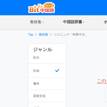
(current)
(current)
教材集
中国語辞書
Top
教材集
リスニング「時事中文」
ジャンル
総合
社会
この
事件
芸術文化