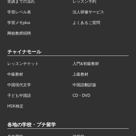
受講までの流れ
レッスン予約
学習レベル表
法人研修サービス
学習メモplus
よくあるご質問
网校教师招聘
チャイナモール
レッスンチケット
入門&初級教材
中級教材
上級教材
中国現代文学
中国語翻訳版
子ども中国語
CD・DVD
HSK検定
各地の学校・プチ留学