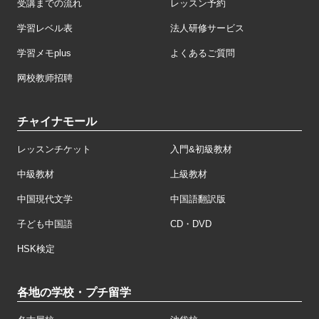
受講までの流れ
レッスン予約
学習レベル表
法人研修サービス
学習メモplus
よくあるご質問
网校教师招聘
チャイナモール
レッスンチケット
入門&初級教材
中級教材
上級教材
中国現代文学
中国語翻訳版
子ども中国語
CD・DVD
HSK検定
各地の学校・プチ留学