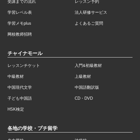
受講までの流れ
レッスン予約
学習レベル表
法人研修サービス
学習メモplus
よくあるご質問
网校教师招聘
チャイナモール
レッスンチケット
入門&初級教材
中級教材
上級教材
中国現代文学
中国語翻訳版
子ども中国語
CD・DVD
HSK検定
各地の学校・プチ留学